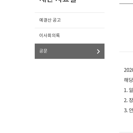
예결산 공고
이사회의록
공문
20
해당
1. 일
2.
3.