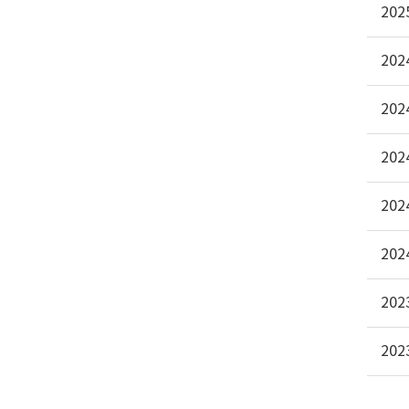
20
20
20
20
20
20
20
20