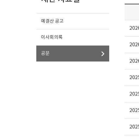
예결산 공고
20
이사회의록
20
공문
20
20
20
20
20